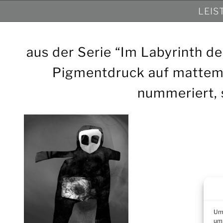
Kunstbüro Düsseldorf
Zum
LEIS
Inhalt
springen
aus der Serie “Im Labyrinth de
Pigmentdruck auf mattem 
nummeriert, 
Um 
um 