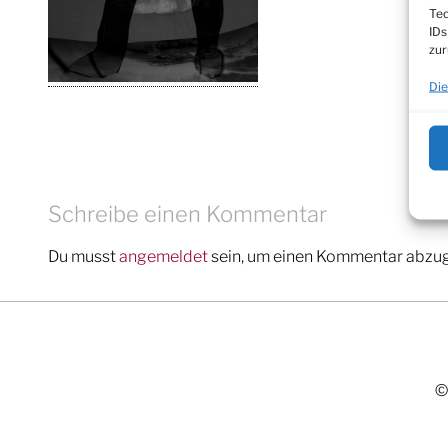
Tec
IDs
zur
Die
Schreibe einen Kommentar
Du musst
angemeldet
sein, um einen Kommentar abzu
©