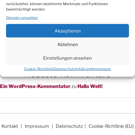
Du musst
angemeldet
sein, um einen Kommentar abzugeben.
zurückziehst, können bestimmte Merkmale und Funktionen
beeinträchtigt werden.
Dienste verwalten
Suchen
Akzeptieren
Suchen
Ablehnen
Neueste Beiträge
Einstellungen ansehen
Hallo Welt!
Cookie-Richtlinie
Datenschutzerklärung
Impressum
Neueste Kommentare
Ein WordPress-Kommentator
zu
Hallo Welt!
Kontakt
|
Impressum
|
Datenschutz
|
Cookie-Richtlinie (EU)