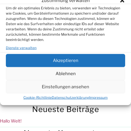
Zustimmung verwalten
Um dir ein optimales Erlebnis zu bieten, verwenden wir Technologien
wie Cookies, um Geräteinformationen zu speichern und/oder darauf
zuzugreifen. Wenn du diesen Technologien zustimmst, können wir
Daten wie das Surfverhalten oder eindeutige IDs auf dieser Website
verarbeiten. Wenn du deine Zustimmung nicht erteilst oder
zurückziehst, können bestimmte Merkmale und Funktionen
beeinträchtigt werden.
Dienste verwalten
Schreibe einen Kommentar
Akzeptieren
Du musst
angemeldet
sein, um einen Kommentar abzugeben.
Ablehnen
Suchen
Einstellungen ansehen
Suchen
Cookie-Richtlinie
Datenschutzerklärung
Impressum
Neueste Beiträge
Hallo Welt!