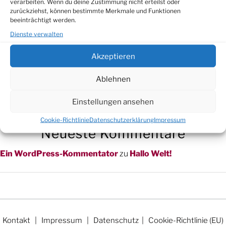
verarbeiten. Wenn du deine Zustimmung nicht erteilst oder
Du musst
zurückziehst, können bestimmte Merkmale und Funktionen
angemeldet
sein, um einen Kommentar abzugeben.
beeinträchtigt werden.
Dienste verwalten
Suchen
Akzeptieren
Suchen
Ablehnen
Neueste Beiträge
Einstellungen ansehen
Hallo Welt!
Cookie-Richtlinie
Datenschutzerklärung
Impressum
Neueste Kommentare
Ein WordPress-Kommentator
zu
Hallo Welt!
Kontakt
|
Impressum
|
Datenschutz
|
Cookie-Richtlinie (EU)