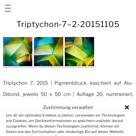
Zum
Triptychon‑7–2‑20151105
Inhalt
springen
Trip­ty­chon 7, 2015 | Pig­ment­druck, kaschiert auf Alu-
Dibond, jew­eils 50 x 50 cm | Auflage 20, num­meriert,
signiert
Zustimmung verwalten
Um dir ein optimales Erlebnis zu bieten, verwenden wir Technologien
wie Cookies, um Geräteinformationen zu speichern und/oder darauf
zuzugreifen. Wenn du diesen Technologien zustimmst, können wir
Schreibe einen Kommentar
Daten wie das Surfverhalten oder eindeutige IDs auf dieser Website